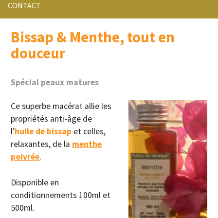
CONTACT
Bissap & Menthe, tout en
douceur
Spécial peaux matures
Ce superbe macérat allie les
propriétés anti-âge de
l’
huile de bissap
et celles,
relaxantes, de la
menthe
poivrée
.
Disponible en
conditionnements 100ml et
500ml.