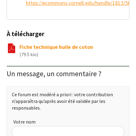
https://ecommons.cornell.edu/handle/1813/561
Courriel
*
À télécharger
Message
*
Fiche technique huile de coton
(
79.5 kio
)
Un message, un commentaire ?
Envoyer
Ce forum est modéré a priori : votre contribution
n’apparaîtra qu’après avoir été validée par les
responsables.
Votre nom