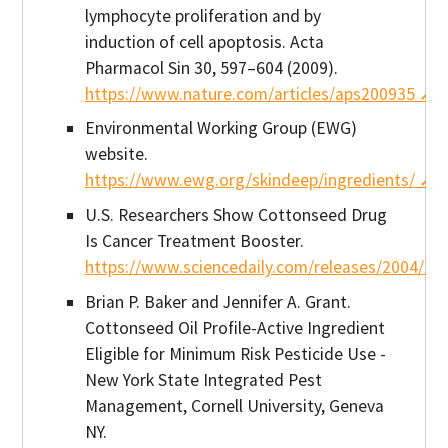
lymphocyte proliferation and by
induction of cell apoptosis. Acta
Pharmacol Sin 30, 597–604 (2009).
Nom de l'entreprise ou de la marque
https://www.nature.com/articles/aps200935
Environmental Working Group (EWG)
website.
https://www.ewg.org/skindeep/ingredients/
Adresse postale
*
U.S. Researchers Show Cottonseed Drug
Is Cancer Treatment Booster.
https://www.sciencedaily.com/releases/2004/1
Brian P. Baker and Jennifer A. Grant.
Pays
*
Cottonseed Oil Profile-Active Ingredient
Eligible for Minimum Risk Pesticide Use -
New York State Integrated Pest
Management, Cornell University, Geneva
Numéro de téléphone
*
NY.